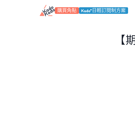
跳
到
購買角點
日輕訂閱制
方案
內
容
【